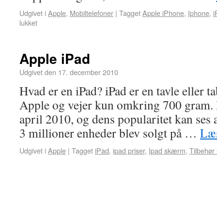
Udgivet i
Apple
,
Mobiltelefoner
|
Tagget
Apple iPhone
,
Iphone
,
i
lukket
Apple iPad
Udgivet den
17. december 2010
Hvad er en iPad? iPad er en tavle eller ta
Apple og vejer kun omkring 700 gram. D
april 2010, og dens popularitet kan ses 
3 millioner enheder blev solgt på …
Læs
Udgivet i
Apple
|
Tagget
iPad
,
ipad priser
,
Ipad skærm
,
Tilbehør 