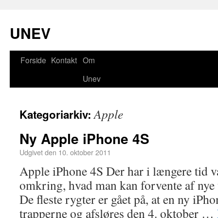
UNEV
Forside
Kontakt
Om
Unev
Apple
Kategoriarkiv:
Ny Apple iPhone 4S
Udgivet den
10. oktober 2011
Apple iPhone 4S Der har i længere tid v
omkring, hvad man kan forvente af nye 
De fleste rygter er gået på, at en ny iPh
trapperne og afsløres den 4. oktober …