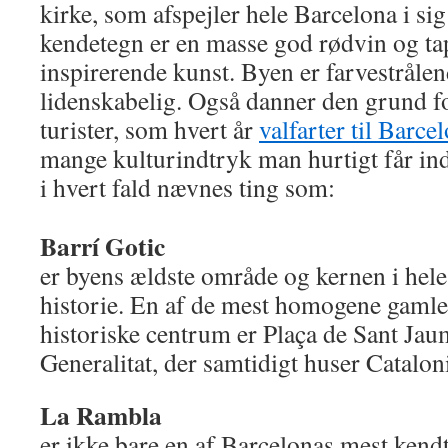
kirke, som afspejler hele Barcelona i sig
kendetegn er en masse god rødvin og tap
inspirerende kunst. Byen er farvestråle
lidenskabelig. Også danner den grund f
turister, som hvert år
valfarter til Barce
mange kulturindtryk man hurtigt får in
i hvert fald nævnes ting som:
Barrí Gotic
er byens ældste område og kernen i hele
historie. En af de mest homogene gamle
historiske centrum er Plaça de Sant Jau
Generalitat, der samtidigt huser Catalon
La Rambla
er ikke bare en af Barcelonas mest kend