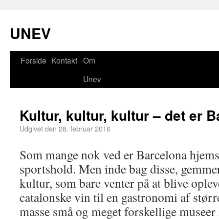
UNEV
Forside
Kontakt
Om
Unev
Kultur, kultur, kultur – det er 
Udgivet den
28. februar 2016
Som mange nok ved er Barcelona hjems
sportshold. Men inde bag disse, gemme
kultur, som bare venter på at blive oplev
catalonske vin til en gastronomi af stø
masse små og meget forskellige museer 