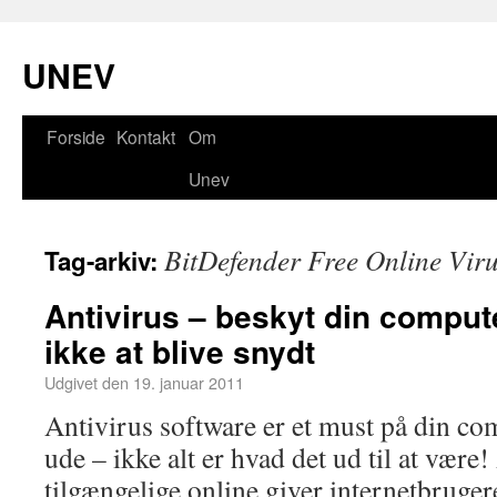
UNEV
Forside
Kontakt
Om
Unev
BitDefender Free Online Vir
Tag-arkiv:
Antivirus – beskyt din comput
ikke at blive snydt
Udgivet den
19. januar 2011
Antivirus software er et must på din co
ude – ikke alt er hvad det ud til at være
tilgængelige online giver internetbruge