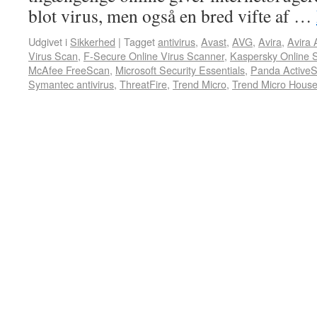
blot virus, men også en bred vifte af …
Udgivet i
Sikkerhed
|
Tagget
antivirus
,
Avast
,
AVG
,
Avira
,
Avira 
Virus Scan
,
F-Secure Online Virus Scanner
,
Kaspersky Online 
McAfee FreeScan
,
Microsoft Security Essentials
,
Panda Active
Symantec antivirus
,
ThreatFire
,
Trend Micro
,
Trend Micro House