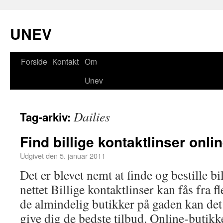
UNEV
Forside
Kontakt
Om
Unev
Dailies
Tag-arkiv:
Find billige kontaktlinser onli
Udgivet den
5. januar 2011
Det er blevet nemt at finde og bestille bi
nettet Billige kontaktlinser kan fås fra fl
de almindelig butikker på gaden kan det
give dig de bedste tilbud. Online-butikk