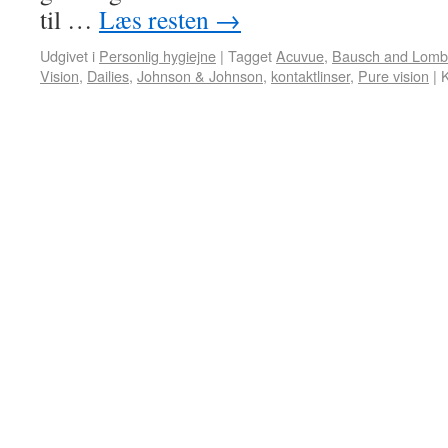
til …
Læs resten
→
Udgivet i
Personlig hygiejne
|
Tagget
Acuvue
,
Bausch and Lomb
Vision
,
Dailies
,
Johnson & Johnson
,
kontaktlinser
,
Pure vision
|