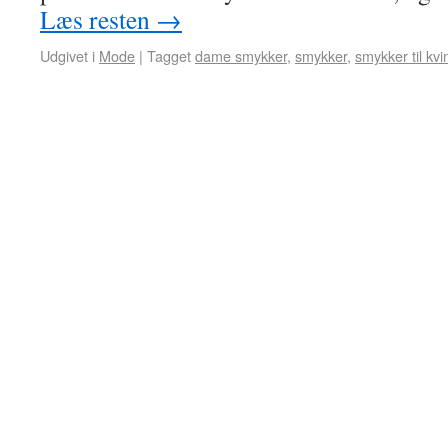
Læs resten
→
Udgivet i
Mode
|
Tagget
dame smykker
,
smykker
,
smykker til kvi