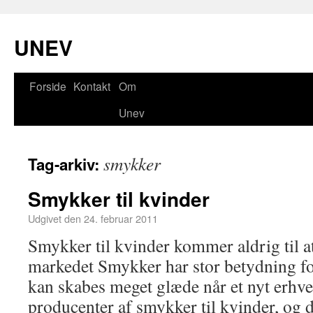
UNEV
Forside
Kontakt
Om
Unev
smykker
Tag-arkiv:
Smykker til kvinder
Udgivet den
24. februar 2011
Smykker til kvinder kommer aldrig til at
markedet Smykker har stor betydning fo
kan skabes meget glæde når et nyt erhve
producenter af smykker til kvinder, og 